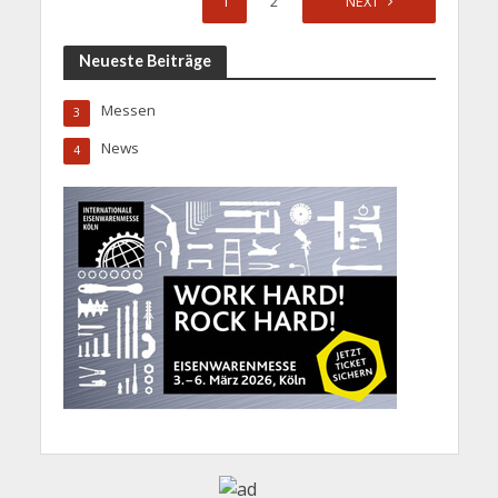
1
2
NEXT
Neueste Beiträge
Messen
3
News
4